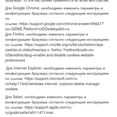
браузере, то эти настройки применятся ко всем веб-сайтам.
Для Google Chrome, необходимо изменить параметры и
конфигурацию браузера согласно следующим инструкциям
по
ссылке: https://support.google.com/chrome/answer/95647?
co=GENIE.Platform%3DDesktop&hl=ru
Для Firefox, необходимо изменить параметры и
конфигурацию браузера согласно следующим инструкциям
по ссылке: https://support.mozilla.org/ru/kb/uluchshennaya-
zashita-ot-otslezhivaniya-v- firefox-?redirectlocale=en-
US&redirectslug=enable-and-disable-cookies-website-
preferences
·Для Internet Explorer, необходимо изменить параметры и
конфигурацию браузера согласно следующим инструкциям
по ссылке: https://support.microsoft.com/ru-
ru/help/17442/windows-internet- explorer-delete-manage-
cookies
Для Safari, необходимо изменить параметры и
конфигурацию браузера согласно следующим инструкциям
по ссылке: https://support.apple.com/ru-
ru/guide/safari/sfri11471/mac