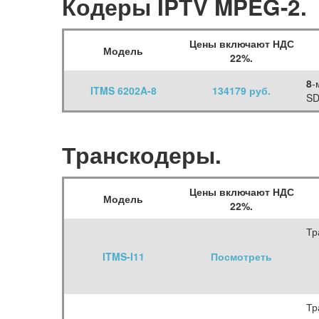
Кодеры IPTV MPEG-2.
Цены включают НДС
Модель
22%.
8
-
ITMS 6202A-8
134179 руб.
SD
Транскодеры.
Цены включают НДС
Модель
22%.
Тр
ITMS-I11
Посмотреть
Тр