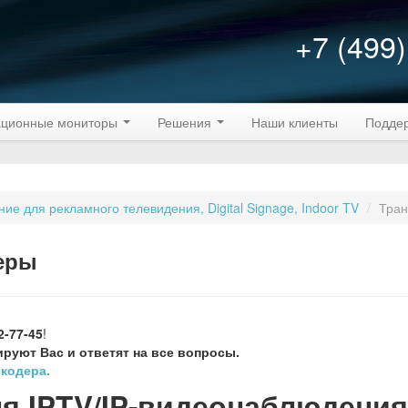
+7 (499)
ционные мониторы
Решения
Наши клиенты
Подде
е для рекламного телевидения, Digital Signage, Indoor TV
/
Тран
еры
2-77-45
!
руют Вас и ответят на все вопросы.
скодера.
ля IPTV/IP-видеонаблюдения