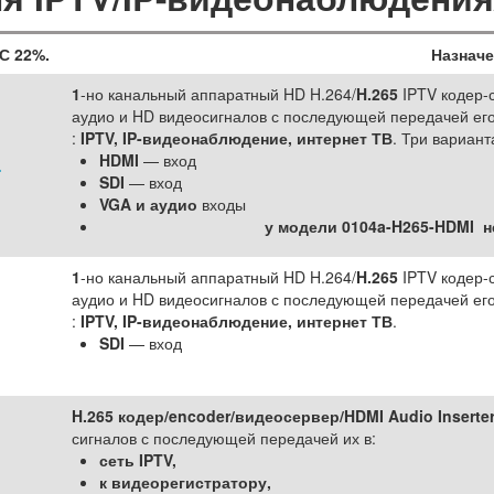
С 22%.
Назначе
1
-но канальный аппаратный HD H.264/
H.265
IPTV кодер-
аудио и HD видеосигналов с последующей передачей его
:
IPTV, IP-видеонаблюдение, интернет ТВ
. Три вариант
HDMI
— вход
.
SDI
— вход
VGA и аудио
входы
у модели 0104a-H265-HDMI н
1
-но канальный аппаратный HD H.264/
H.265
IPTV кодер-
аудио и HD видеосигналов с последующей передачей его
:
IPTV, IP-видеонаблюдение, интернет ТВ
.
SDI
— вход
H.265 кодер/encoder/видеосервер/HDMI Audio Inserte
сигналов с последующей передачей их в:
сеть IPTV,
к видеорегистратору,