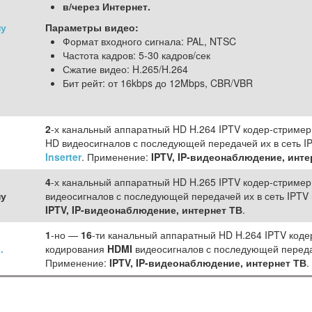
в/через Интернет.
ну
Параметры видео:
Формат входного сигнала: PAL, NTSC
Частота кадров: 5-30 кадров/сек
Сжатие видео: H.265/H.264
Бит рейт: от 16kbps до 12Mbps, CBR/VBR
2
-х канальный аппаратный HD H.264 IPTV кодер-стример
HD видеосигналов с последующей передачей их в сеть I
Inserter
. Применение:
IPTV, IP-видеонаблюдение, инте
4
-х канальный аппаратный HD H.265 IPTV кодер-стример
ну
видеосигналов с последующей передачей их в сеть IPTV
IPTV, IP-видеонаблюдение, интернет ТВ
.
1
-но —
16
-ти канальный аппаратный HD H.264 IPTV коде
.
кодирования
HDMI
видеосигналов с последующей передач
Применение:
IPTV, IP-видеонаблюдение, интернет ТВ
.