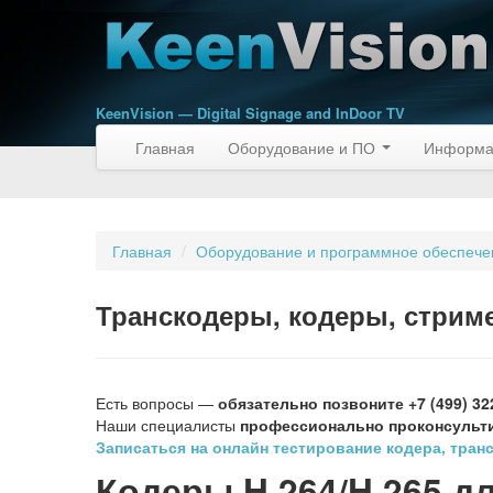
KeenVision — Digital Signage and InDoor TV
Главная
Оборудование и ПО
Информа
Главная
/
Оборудование и программное обеспечени
Транскодеры, кодеры, стрим
Есть вопросы —
обязательно позвоните +7 (499) 32
Наши специалисты
профессионально проконсульти
Записаться на онлайн тестирование кодера, тран
Кодеры H.264/H.265 д