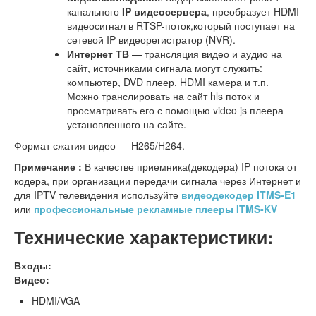
канального
IP видеосервера
, преобразует HDMI
видеосигнал в RTSP-поток,который поступает на
сетевой IP видеорегистратор (NVR).
Интернет ТВ
— трансляция видео и аудио на
сайт, источниками сигнала могут служить:
компьютер, DVD плеер, HDMI камера и т.п.
Можно транслировать на сайт hls поток и
просматривать его с помощью video js плеера
установленного на сайте.
Формат сжатия видео — H265/H264.
Примечание :
В качестве приемника(декодера) IP потока от
кодера, при организации передачи сигнала через Интернет и
для IPTV телевидения используйте
видеодекодер ITMS-E1
или
профессиональные рекламные плееры ITMS-KV
Технические характеристики:
Входы:
Видео:
HDMI/VGA