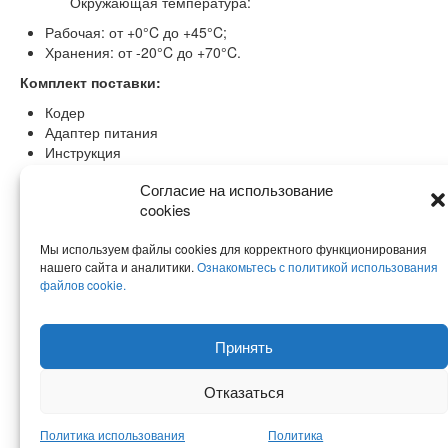
Окружающая температура:
Рабочая: от +0°C до +45°C;
Хранения: от -20°C до +70°C.
Комплект поставки:
Кодер
Адаптер питания
Инструкция
Гарантия:
Согласие на использование
cookies
3 года.
Мы используем файлы cookies для корректного функционирования
нашего сайта и аналитики.
Ознакомьтесь с политикой использования
файлов cookie.
Принять
© KeenVision, 2026 - универсальная IPTV-платформа для Digital
Signage, гостиничного и корпоративного ТВ, Indoor TV. Адрес: Москва,
Отказаться
Зеленоград, Георгиевский проспект д.5, стр.2
Политика Конфеденциальности
Политика использования
Политика
Политика использования файлов cookie