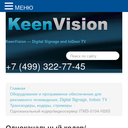
MЕНЮ
KeenVision — Digital Signage and InDoor TV
+7 (499) 322-77-45
Главная
/
Оборудование и программное обеспечение для
рекламного телевидения, Digital Signage, Indoor TV
/
Транскодеры, кодеры, стримеры
/
Одноканальный кодер/видеосервер ITMS-0104-H265
Одноканальный кодер/