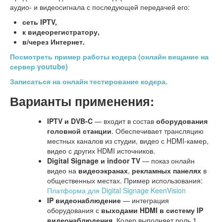
аудио- и видеосигнала с последующей передачей его:
сеть IPTV,
к видеорегистратору,
в/через Интернет.
Посмотреть пример работы кодера (онлайн вещание на
сервер youtube)
Записаться на онлайн тестирование кодера.
Варианты применения:
IPTV и DVB-C
— входит в состав
оборудования
головной станции
. Обеспечивает трансляцию
местных каналов из студии, видео с HDMI-камер,
видео с других HDMI источников.
Digital Signage и indoor TV
— показ онлайн
видео на
видеоэкранах
,
рекламных панелях
в
общественных местах. Пример использования:
Платформа для Digital Signage KeenVision
IP видеонаблюдение
— интеграция
оборудования с
выходами HDMI в систему IP
видеонаблюдения
. Кодер выполняет роль 1