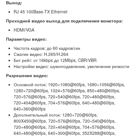
Выход:
RJ 45 100Base-TX Ethernet
Проходной видео выход для подключения монитора:
HDMI/VGA
Параметры видео:
Частота кадров: до 60 кадров/сек
Сжатие видео: H.265/H.264
Бит рейт: от 16kbps до 12Mbps, CBR/VBR
Настройки видео: шумоподавление, увеличение резкости
Разрешение видео:
Основной поток: 1920×1080@60fps, 1680×1056@60fps,
1280×720@60fps, 1024×576@60fps, 850×480@60fps,
720×576@60fps, 720×540@60fps, 720×480@60fps,
720×404@60fps, 704×576@60fps, 640×480@60fps,
640×360@60fps
Дополнительный поток: 1280×720@60fps,
800X450@60fps, 720×576@60fps, 720×540@60fps,
720×480@60fps, 720×404@60fps, 704×576@60fps,
640×480@60fps, 640×300@60fps, 352X288@60fps,