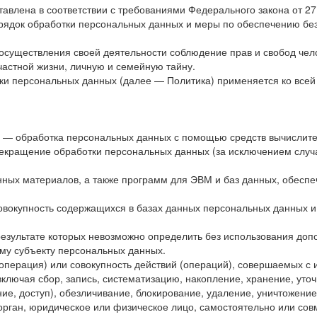
авлена в соответствии с требованиями Федерального закона от 2
орядок обработки персональных данных и меры по обеспечению б
 осуществления своей деятельности соблюдение прав и свобод чел
частной жизни, личную и семейную тайну.
тки персональных данных (далее — Политика) применяется ко все
х — обработка персональных данных с помощью средств вычислите
екращение обработки персональных данных (за исключением случа
нных материалов, а также программ для ЭВМ и баз данных, обеспе
овокупность содержащихся в базах данных персональных данных 
 результате которых невозможно определить без использования д
му субъекту персональных данных.
операция) или совокупность действий (операций), совершаемых с 
ключая сбор, запись, систематизацию, накопление, хранение, уточ
ие, доступ), обезличивание, блокирование, удаление, уничтожени
орган, юридическое или физическое лицо, самостоятельно или сов