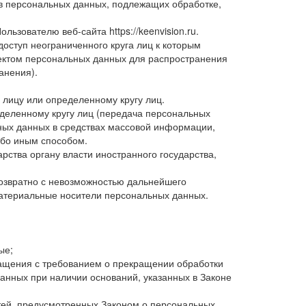
в персональных данных, подлежащих обработке,
Пользователю веб-сайта
https://keenvision.ru
.
ступ неограниченного круга лиц к которым
ектом персональных данных для распространения
анения).
лицу или определенному кругу лиц.
деленному кругу лиц (передача персональных
ных данных в средствах массовой информации,
бо иным способом.
ства органу власти иностранного государства,
возвратно с невозможностью дальнейшего
атериальные носители персональных данных.
ые;
ращения с требованием о прекращении обработки
анных при наличии оснований, указанных в Законе
тей, предусмотренных Законом о персональных