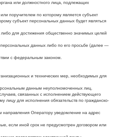
 органа или должностного лица, подлежащих
или поручителем по которому является субъект
торому субъект персональных данных будет являться
ц либо для достижения общественно значимых целей
м персональных данных либо по его просьбе (далее —
ствии с федеральным законом.
ганизационных и технических мер, необходимых для
персональным данным неуполномоченных лиц.
 случаев, связанных с исполнением действующего
му лицу для исполнения обязательств по гражданско-
тем направления Оператору уведомление на адрес
ые, если иной срок не предусмотрен договором или
омление посредством электронной почты