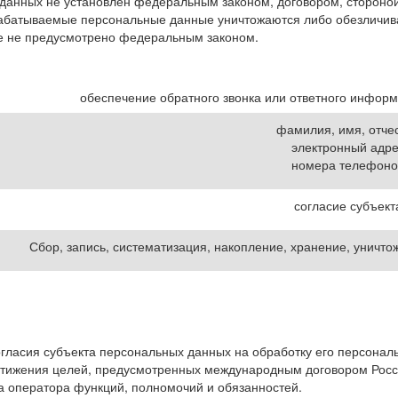
данных не установлен федеральным законом, договором, стороно
рабатываемые персональные данные уничтожаются либо обезличива
ое не предусмотрено федеральным законом.
обеспечение обратного звонка или ответного инфор
фамилия, имя, отче
электронный адре
номера телефоно
согласие субъект
Сбор, запись, систематизация, накопление, хранение, уничт
огласия субъекта персональных данных на обработку его персонал
стижения целей, предусмотренных международным договором Росс
а оператора функций, полномочий и обязанностей.