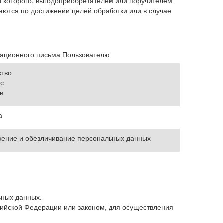
й которого, выгодоприобретателем или поручителем
ются по достижении целей обработки или в случае
мационного письма Пользователю
ство
с
в
а
ожение и обезличивание персональных данных
ьных данных.
ийской Федерации или законом, для осуществления