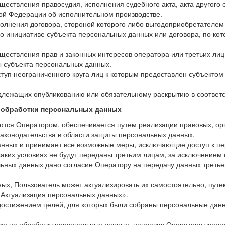
ществления правосудия, исполнения судебного акта, акта другого
кой Федерации об исполнительном производстве.
олнения договора, стороной которого либо выгодоприобретателем 
о инициативе субъекта персональных данных или договора, по ко
ществления прав и законных интересов оператора или третьих ли
ы субъекта персональных данных.
туп неограниченного круга лиц к которым предоставлен субъекто
одлежащих опубликованию или обязательному раскрытию в соответ
в обработки персональных данных
ются Оператором, обеспечивается путем реализации правовых, ор
аконодательства в области защиты персональных данных.
данных и принимает все возможные меры, исключающие доступ к 
каких условиях не будут переданы третьим лицам, за исключением
льных данных дано согласие Оператору на передачу данных третье
нных, Пользователь может актуализировать их самостоятельно, пу
«Актуализация персональных данных».
достижением целей, для которых были собраны персональные данн
сие на обработку персональных данных, направив Оператору увед