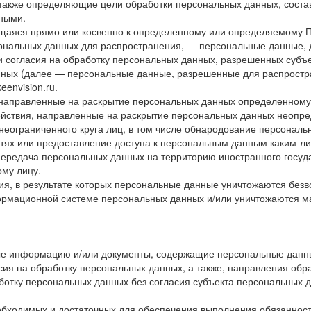
также определяющие цели обработки персональных данных, соста
ными.
щаяся прямо или косвенно к определенному или определяемому 
нальных данных для распространения, — персональные данные, до
и согласия на обработку персональных данных, разрешенных субъ
нных (далее — персональные данные, разрешенные для распростр
/keenvision.ru
.
 направленные на раскрытие персональных данных определенному 
йствия, направленные на раскрытие персональных данных неопре
еограниченного круга лиц, в том числе обнародование персональ
ях или предоставление доступа к персональным данным каким-ли
ередача персональных данных на территорию иностранного государ
му лицу.
я, в результате которых персональные данные уничтожаются без
ормационной системе персональных данных и/или уничтожаются м
ные информацию и/или документы, содержащие персональные данн
сия на обработку персональных данных, а также, направления об
отку персональных данных без согласия субъекта персональных д
еобходимых и достаточных для обеспечения выполнения обязаннос