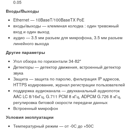
0.05
Входы/Выходы
Ethernet — 10BaseT/100BaseTX PoE
входы/выходы — клеммная колодка : один тревожный
вход и один выход
аудио — 3.5 мм разъем для микрофона, 3.5 мм разъем
линейного выхода
Другие параметры
Угол обзора по горизонтали 34-82″
Детекторы — детектор движения, встроенный детектор
звука
Защита — защита по паролю, фильтрация IP адресов,
HTTPS кодирование, журнал регистрации пользователей
поддержка аудиоканала — двухканальный аудиопоток
AAC LC 8/16кГц, G.711 PCM 8 кГц, ADPCM G.726 8 кГц,
регулировка битовой скорости передачи данных
Встроенный микрофон
Условия эксплуатации
Температурный режим — от -0С до +50С