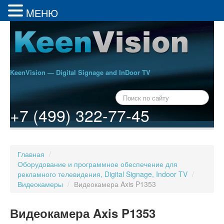
MЕНЮ
KeenVision — Digital Signage and InDoor TV
+7 (499) 322-77-45
Главная
/
Оборудование и программное обеспечение для
рекламного телевидения, Digital Signage, Indoor TV
/
Видеокамеры
/
Видеокамера Axis P1353
Видеокамера Axis P1353