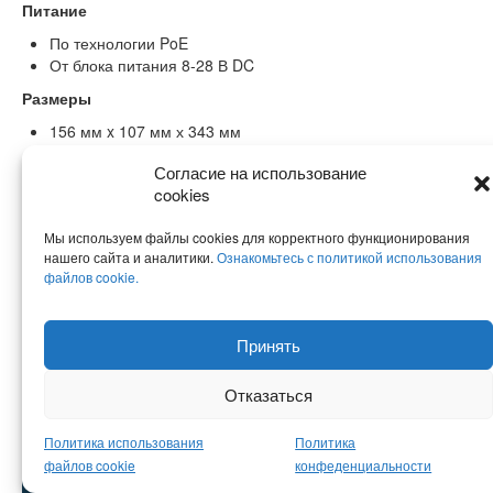
Питание
По технологии PoE
От блока питания 8-28 В DC
Размеры
156 мм x 107 мм х 343 мм
Комплект поставки
Согласие на использование
cookies
Камера Axis P1353-1шт
Мы используем файлы cookies для корректного функционирования
нашего сайта и аналитики.
Ознакомьтесь с политикой использования
файлов cookie.
Принять
© KeenVision, 2026 - универсальная IPTV-платформа для Digital
Signage, гостиничного и корпоративного ТВ, Indoor TV. Адрес: Москва,
Отказаться
Зеленоград, Георгиевский проспект д.5, стр.2
Политика Конфеденциальности
Политика использования
Политика
Политика использования файлов cookie
файлов cookie
конфеденциальности