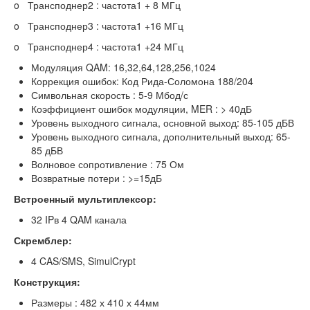
o Трансподнер2 : частота1 + 8 МГц
o Трансподнер3 : частота1 +16 МГц
o Трансподнер4 : частота1 +24 МГц
Модуляция QAM: 16,32,64,128,256,1024
Коррекция ошибок: Код Рида-Соломона 188/204
Символьная скорость : 5-9 Мбод/с
Коэффициент ошибок модуляции, MER : > 40дБ
Уровень выходного сигнала, основной выход: 85-105 дБВ
Уровень выходного сигнала, дополнительный выход: 65-
85 дБВ
Волновое сопротивление : 75 Ом
Возвратные потери : >=15дБ
Встроенный мультиплексор:
32 IPв 4 QAM канала
Скрембл
ер:
4 CAS/SMS, SimulCrypt
Конструкция:
Размеры : 482 х 410 х 44мм