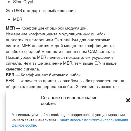
SimulCrypt
Это DVB стандарт скремблирования
MER
MER
— Коэффициент ошибок модуляции.
Измерение коэффициента модуляционных ошибок
аналогично измерениям Сигнал/Шум для аналоговых
систем. MER является мерой мощности коэффициента
ошибок к средней мощности в идеальном QAM сигнале.
Низкий уровень MER является показателем ухудшения
сигнала. Чем выше значение MER, тем выше C/N и выше
качество сигнала.
BER
— Коэффициент битовых ошибок.
BER — количество принятых ошибочных бит разделенное на
общее количество переданных бит. Значение выражается
обычно в 10-9, это означает что один ошибочный бит был
Согласие на использование
принят при получении потока информации объемом в 1
cookies
миллиард битов.
Мы используем файлы cookies для корректного функционирования
нашего сайта и аналитики.
Ознакомьтесь с политикой использования
файлов cookie.