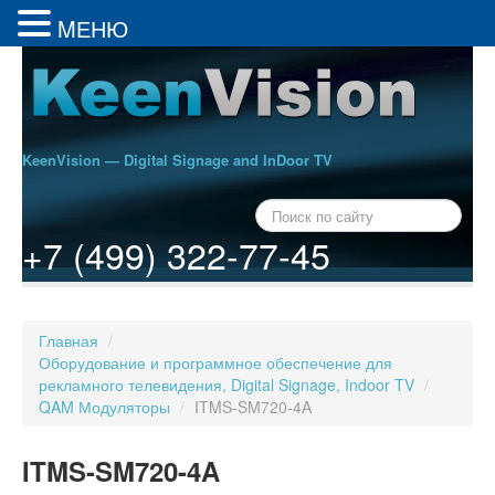
MЕНЮ
KeenVision — Digital Signage and InDoor TV
+7 (499) 322-77-45
Главная
/
Оборудование и программное обеспечение для
рекламного телевидения, Digital Signage, Indoor TV
/
QAM Модуляторы
/
ITMS-SM720-4A
ITMS-SM720-4A