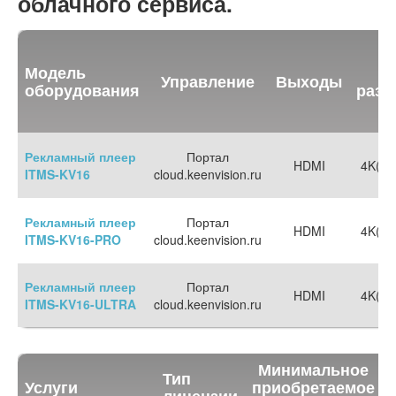
облачного сервиса.
Модель
М
Управление
Выходы
оборудования
разр
Рекламный плеер
Портал
HDMI
4K(38
ITMS-KV16
cloud.keenvision.ru
Рекламный плеер
Портал
HDMI
4K(38
ITMS-KV16-PRO
cloud.keenvision.ru
Рекламный плеер
Портал
HDMI
4K(38
ITMS-KV16-ULTRA
cloud.keenvision.ru
Минимальное
Тип
Услуги
приобретаемое