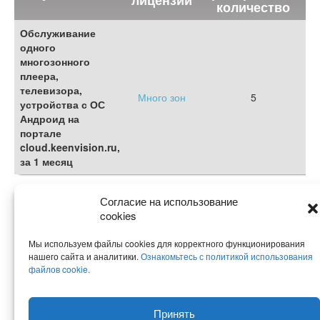
лицензии
количество
Обслуживание
одного
многозонного
плеера,
телевизора,
Много зон
5
устройства с ОС
Андроид на
портале
cloud.keenvision.ru,
за 1 месяц
Согласие на использование
cookies
Посмотреть все цены на рекламное ТВ.
Мы используем файлы cookies для корректного функционирования
нашего сайта и аналитики.
Ознакомьтесь с политикой использования
файлов cookie.
Принять
© KeenVision, 2026 - универсальная IPTV-платформа для Digital