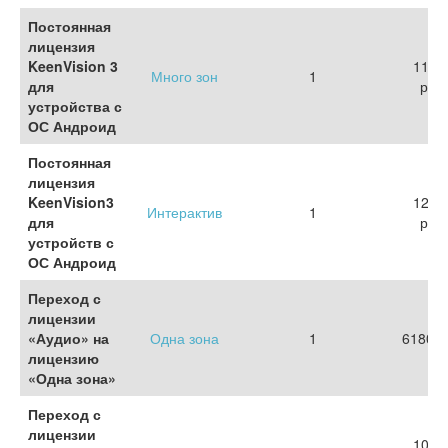
Постоянная
лицензия
KeenVision 3
1158
Много зон
1
для
руб.
устройства с
ОС Андроид
Постоянная
лицензия
KeenVision3
1261
Интерактив
1
для
руб.
устройств с
ОС Андроид
Переход с
лицензии
«Аудио» на
Одна зона
1
6180 р
лицензию
«Одна зона»
Переход с
лицензии
1048