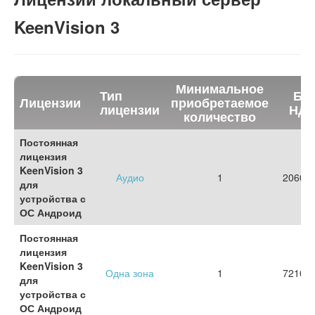
KeenVision 3
Минимальное
Тип
Бе
Лицензии
приобретаемое
лицензии
НДС
количество
Постоянная
лицензия
KeenVision 3
Аудио
1
2060 р
для
устройства с
ОС Андроид
Постоянная
лицензия
KeenVision 3
Одна зона
1
7210 р
для
устройства с
ОС Андроид