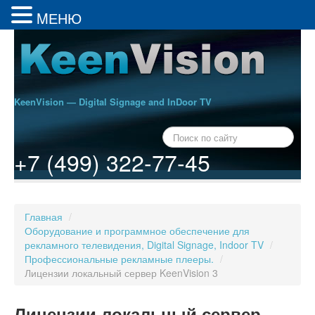
MЕНЮ
KeenVision — Digital Signage and InDoor TV
+7 (499) 322-77-45
Главная
/
Оборудование и программное обеспечение для
рекламного телевидения, Digital Signage, Indoor TV
/
Профессиональные рекламные плееры.
/
Лицензии локальный сервер KeenVision 3
Лицензии локальный сервер