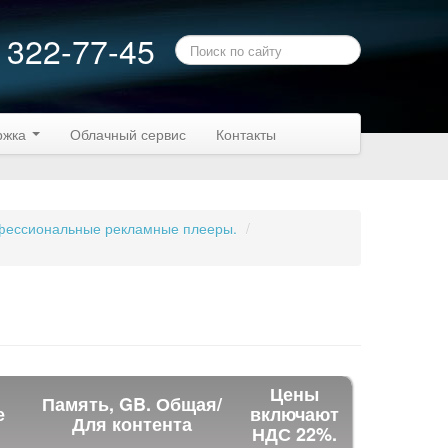
 322-77-45
ржка
Облачный сервис
Контакты
ессиональные рекламные плееры.
/
Цены
Память, GB. Общая/
е
включают
Для контента
НДС 22%.