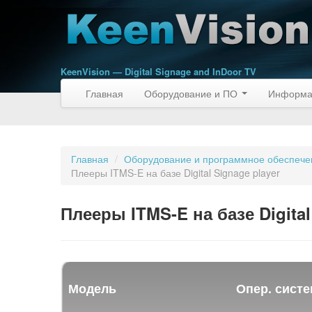
KeenVision — Digital Signage and InDoor TV
Главная
Оборудование и ПО
Информа
Главная
/
Оборудование и программное обеспечени
Плееры ITMS-E на базе Digital Signage player
Плееры ITMS-E на базе Digital
Модель
Опер. сист