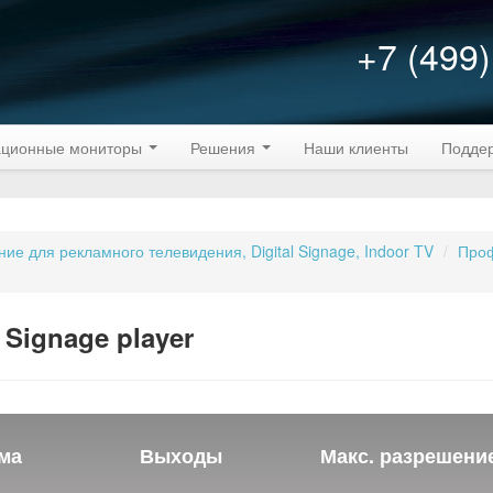
+7 (499)
ционные мониторы
Решения
Наши клиенты
Подде
е для рекламного телевидения, Digital Signage, Indoor TV
/
Проф
 Signage player
ема
Выходы
Макс. разрешени