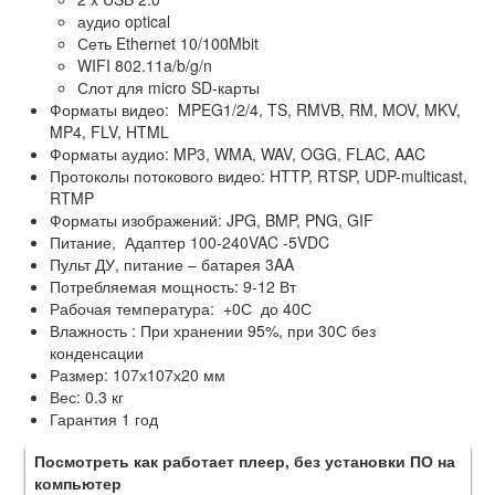
аудио optical
Сеть Ethernet 10/100Mbit
WIFI 802.11a/b/g/n
Слот для micro SD-карты
Форматы видео: MPEG1/2/4, TS, RMVB, RM, MOV, MKV,
MP4, FLV, HTML
Форматы аудио: MP3, WMA, WAV, OGG, FLAC, AAC
Протоколы потокового видео: HTTP, RTSP, UDP-multicast,
RTMP
Форматы изображений: JPG, BMP, PNG, GIF
Питание, Адаптер 100-240VAC -5VDC
Пульт ДУ, питание – батарея 3AA
Потребляемая мощность: 9-12 Вт
Рабочая температура: +0С до 40С
Влажность : При хранении 95%, при 30С без
конденсации
Размер: 107х107х20 мм
Вес: 0.3 кг
Гарантия 1 год
Посмотреть как работает плеер, без установки ПО на
компьютер