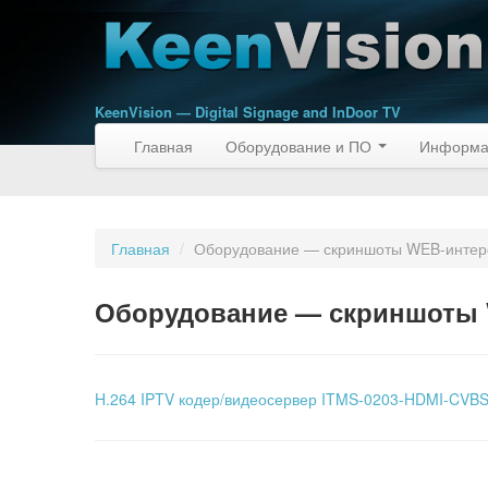
KeenVision — Digital Signage and InDoor TV
Главная
Оборудование и ПО
Информа
Главная
/
Оборудование — скриншоты WEB-инте
Оборудование — скриншоты
H.264 IPTV кодер/видеосервер ITMS-0203-HDMI-CVB