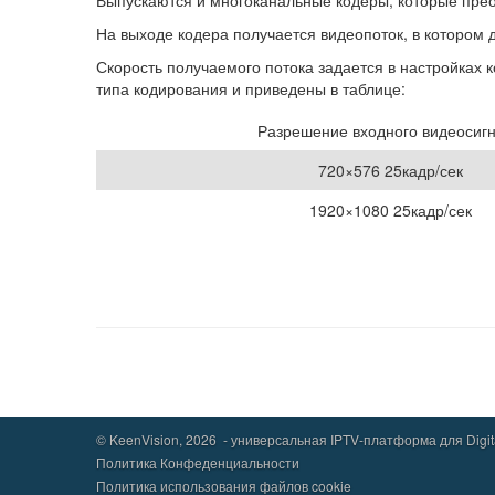
Выпускаются и многоканальные кодеры, которые прео
На выходе кодера получается видеопоток, в котором
Скорость получаемого потока задается в настройках 
типа кодирования и приведены в таблице:
Разрешение входного видеосиг
720×576 25кадр/сек
1920×1080 25кадр/сек
© KeenVision, 2026 - универсальная IPTV-платформа для Digital
Политика Конфеденциальности
Политика использования файлов cookie