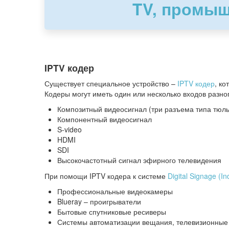
TV, промыш
IPTV кодер
Существует специальное устройство –
IPTV кодер
, к
Кодеры могут иметь один или несколько входов разног
Композитный видеосигнал (три разъема типа тюл
Компонентный видеосигнал
S-video
HDMI
SDI
Высокочастотный сигнал эфирного телевидения
При помощи IPTV кодера к системе
Digital Signage (I
Профессиональные видеокамеры
Blueray – проигрыватели
Бытовые спутниковые ресиверы
Системы автоматизации вещания, телевизионные 