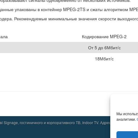
бразовывают сигналы одновременно от нескольких источников.
 данные упакованы в контейнер MPEG-2TS и сжаты алгоритмом MPE
кодера. Рекомендуемые минимальные значения скорости выходного 
нала
Кодирование MPEG-2
От 5 до 6Мбит/с
18Мбит/с
Мы использ
аналитики.
 Signage, гостиничного и корпоративного ТВ, Indoor TV. Адрес: Москва, Зелено