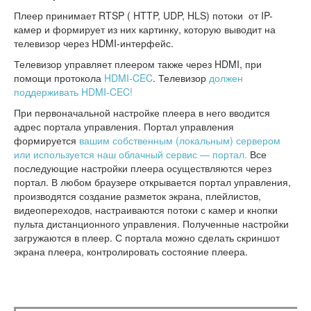
Плеер принимает RTSP ( HTTP, UDP, HLS) потоки от IP-
камер и формирует из них картинку, которую выводит на
телевизор через HDMI-интерфейс.
Телевизор управляет плеером также через HDMI, при
помощи протокола
HDMI-CEC
. Телевизор
должен
поддерживать HDMI-CEC!
При первоначальной настройке плеера в него вводится
адрес портала управления. Портал управления
формируется
вашим собственным (локальным) сервером
или используется наш облачный сервис — портал.
Все
последующие настройки плеера осуществляются через
портал. В любом браузере открывается портал управления,
производятся создание разметок экрана, плейлистов,
видеопереходов, настраиваются потоки с камер и кнопки
пульта дистанционного управления. Полученные настройки
загружаются в плеер. С портала можно сделать скриншот
экрана плеера, контролировать состояние плеера.