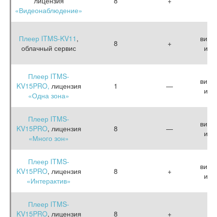
лицензия
8
+
«Видеонаблюдение»
Плеер ITMS-KV11
,
виде
8
+
облачный сервис
и к
Плеер ITMS-
виде
KV15PRO,
лицензия
1
—
и к
«Одна зона»
Плеер ITMS-
виде
KV15PRO
, лицензия
8
—
и к
«Много зон»
Плеер ITMS-
виде
KV15PRO
, лицензия
8
+
и к
«Интерактив»
Плеер ITMS-
KV15PRO
, лицензия
8
+