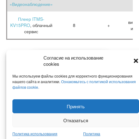
«Видеонаблюдение»
Плеер ITMS-
виде
KV15PRO
, облачный
8
+
и к
сервис
Согласие на использование
ЗАКАЗАТЬ КОНСУЛЬТАЦИЮ
cookies
Мы используем файлы cookies для корректного функционирования
нашего сайта и аналитики.
Ознакомьтесь с политикой использования
файлов cookie.
Принять
© KeenVision, 2026 - универсальная IPTV-платформа для Digital
Signage, гостиничного и корпоративного ТВ, Indoor TV. Адрес: Москва,
Отказаться
Зеленоград, Георгиевский проспект д.5, стр.2
Политика Конфеденциальности
Политика использования
Политика
Политика использования файлов cookie