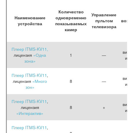
Количество
Управление
Д
Наименование
одновременно
пультом
возм
устройства
показываемых
телевизора
по
камер
Плеер ITMS-KV11,
виде
лицензия
«Одна
1
—
и к
зона»
Плеер ITMS-KV11
,
виде
лицензия
«Много
8
—
и к
зон»
Плеер ITMS-KV11
,
виде
лицензия
8
+
и к
«Интерактив»
Плеер ITMS-KV11
,